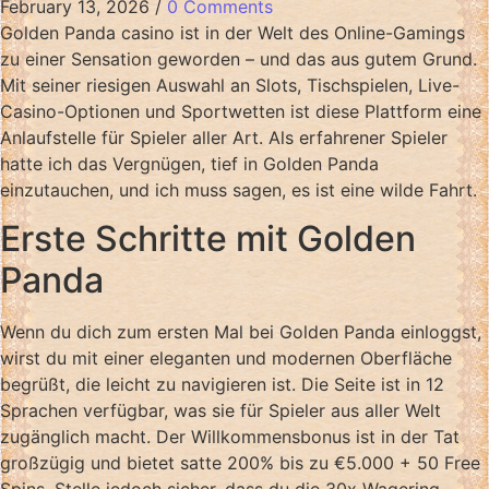
February 13, 2026
/
0 Comments
Golden Panda casino ist in der Welt des Online-Gamings
zu einer Sensation geworden – und das aus gutem Grund.
Mit seiner riesigen Auswahl an Slots, Tischspielen, Live-
Casino-Optionen und Sportwetten ist diese Plattform eine
Anlaufstelle für Spieler aller Art. Als erfahrener Spieler
hatte ich das Vergnügen, tief in Golden Panda
einzutauchen, und ich muss sagen, es ist eine wilde Fahrt.
Erste Schritte mit Golden
Panda
Wenn du dich zum ersten Mal bei Golden Panda einloggst,
wirst du mit einer eleganten und modernen Oberfläche
begrüßt, die leicht zu navigieren ist. Die Seite ist in 12
Sprachen verfügbar, was sie für Spieler aus aller Welt
zugänglich macht. Der Willkommensbonus ist in der Tat
großzügig und bietet satte 200% bis zu €5.000 + 50 Free