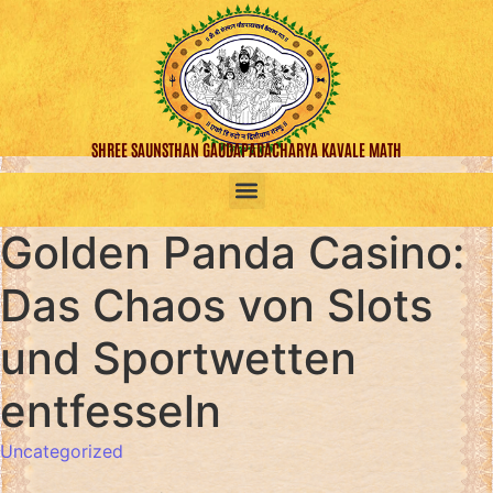
SHREE SAUNSTHAN GAUDAPADACHARYA KAVALE MATH
Golden Panda Casino:
Das Chaos von Slots
und Sportwetten
entfesseln
Uncategorized