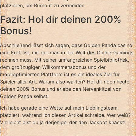
platzieren, um Burnout zu vermeiden.
Fazit: Hol dir deinen 200%
Bonus!
Abschließend lässt sich sagen, dass Golden Panda casino
eine Kraft ist, mit der man in der Welt des Online-Gamings
rechnen muss. Mit seiner umfangreichen Spielbibliothek,
dem großzügigen Willkommensbonus und der
mobiloptimierten Plattform ist es ein ideales Ziel für
Spieler aller Art. Warum also warten? Hol dir noch heute
deinen 200% Bonus und erlebe den Nervenkitzel von
Golden Panda selbst!
Ich habe gerade eine Wette auf mein Lieblingsteam
platziert, während ich diesen Artikel schreibe. Wer weiß?
Vielleicht bist du ja derjenige, der den Jackpot knackt!